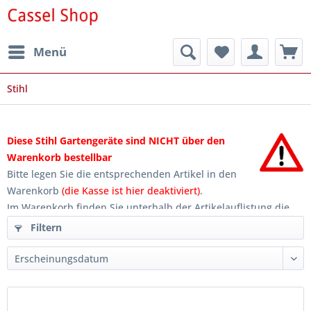
Menü
Stihl
Diese Stihl Gartengeräte sind NICHT über den
Warenkorb bestellbar
Bitte legen Sie die entsprechenden Artikel in den
Warenkorb
(die Kasse ist hier deaktiviert)
.
Im Warenkorb finden Sie unterhalb der Artikelauflistung die
Auswahl '
Angebot anfordern
'. Nutzen SIe diese Auswahl um
Filtern
eine Preis- und Verfügbarkeitsanfrage an uns zu stellen. Wir
bedanken uns für Ihr Verständnis...