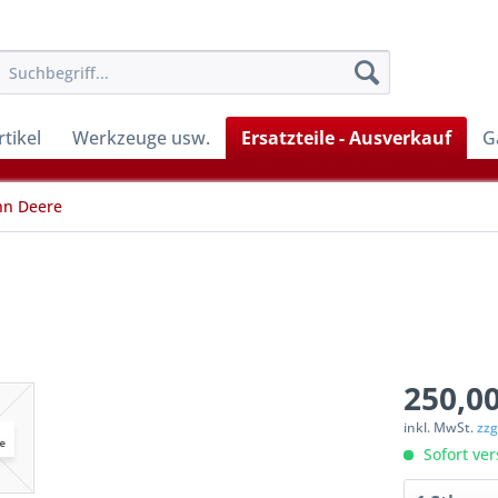
tikel
Werkzeuge usw.
Ersatzteile - Ausverkauf
G
hn Deere
250,00
inkl. MwSt.
zzg
Sofort ver