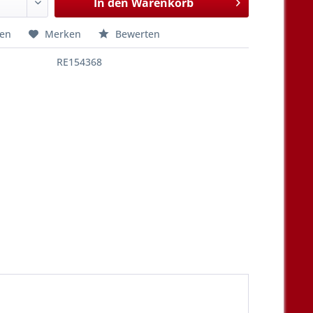
In den
Warenkorb
hen
Merken
Bewerten
RE154368