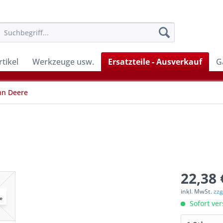
tikel
Werkzeuge usw.
Ersatzteile - Ausverkauf
G
hn Deere
22,38 
inkl. MwSt.
zzg
Sofort ver