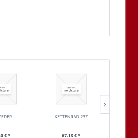
FEDER
KETTENRAD 23Z
SCHLA
60 € *
67,13 € *
114