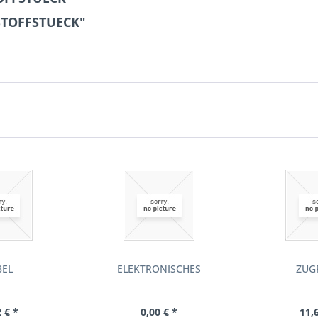
STOFFSTUECK"
BEL
ELEKTRONISCHES
ZUG
 € *
0,00 € *
11,