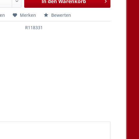
In den
Warenkorb
hen
Merken
Bewerten
R118331