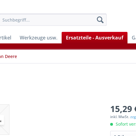
tikel
Werkzeuge usw.
Ersatzteile - Ausverkauf
G
hn Deere
15,29 
inkl. MwSt.
zzg
Sofort ver