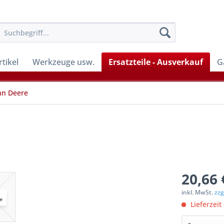
tikel
Werkzeuge usw.
Ersatzteile - Ausverkauf
G
hn Deere
20,66 
inkl. MwSt.
zzg
Lieferzeit