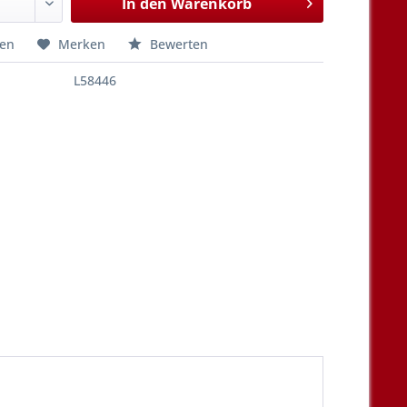
In den
Warenkorb
hen
Merken
Bewerten
L58446