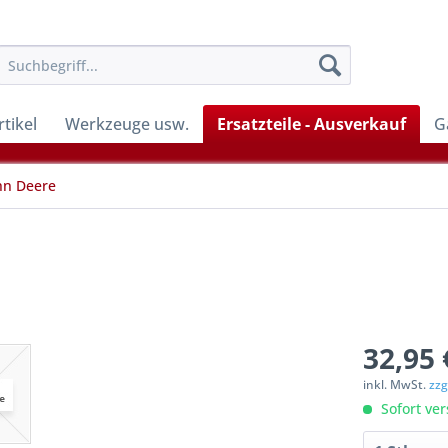
tikel
Werkzeuge usw.
Ersatzteile - Ausverkauf
G
hn Deere
32,95 
inkl. MwSt.
zzg
Sofort ver