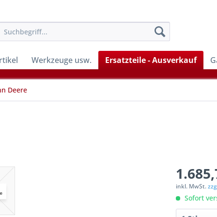
tikel
Werkzeuge usw.
Ersatzteile - Ausverkauf
G
hn Deere
1.685,
inkl. MwSt.
zzg
Sofort ver