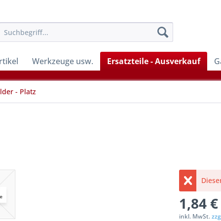
tikel
Werkzeuge usw.
Ersatzteile - Ausverkauf
G
lder - Platz
Dieser
1,84 €
inkl. MwSt.
zzg