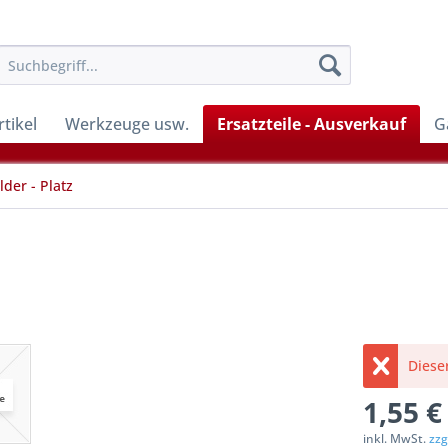
tikel
Werkzeuge usw.
Ersatzteile - Ausverkauf
G
lder - Platz
Dieser
1,55 €
inkl. MwSt.
zzg