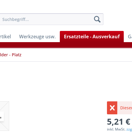
tikel
Werkzeuge usw.
Ersatzteile - Ausverkauf
G
lder - Platz
Dieser
5,21 €
inkl. MwSt.
zzg